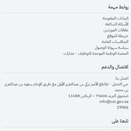
روابط مهمة
opens in new window
البيانات المفتوحة
opens in new window
الأسئلة الشائعة
opens in new window
علاقات الموردين
opens in new window
خريطة الموقع
opens in new window
المنافسات العامة
opens in new window
سياسة سهولة الوصول
opens in new window
المنصة الوطنية الموحدة للتوظيف - جدارات
الاتصال والدعم
opens in new window
اتصل بنا
حي النخيل - تقاطع الأمير تركي بن عبدالعزيز الأول مع طريق الإمام سعود بن عبدالعزيز
بن محمد
صندوق البريد 75606 – الرياض 11588
info@cst.gov.sa
19966
تابعنا على