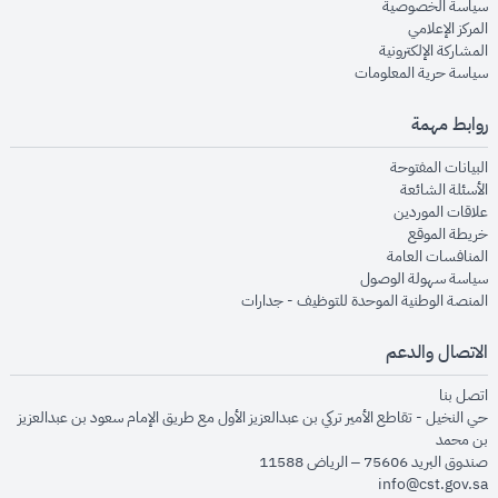
opens in new window
سياسة الخصوصية
opens in new window
المركز الإعلامي
opens in new window
المشاركة الإلكترونية
opens in new window
سياسة حرية المعلومات
روابط مهمة
opens in new window
البيانات المفتوحة
opens in new window
الأسئلة الشائعة
opens in new window
علاقات الموردين
opens in new window
خريطة الموقع
opens in new window
المنافسات العامة
opens in new window
سياسة سهولة الوصول
opens in new window
المنصة الوطنية الموحدة للتوظيف - جدارات
الاتصال والدعم
opens in new window
اتصل بنا
حي النخيل - تقاطع الأمير تركي بن عبدالعزيز الأول مع طريق الإمام سعود بن عبدالعزيز
بن محمد
صندوق البريد 75606 – الرياض 11588
info@cst.gov.sa