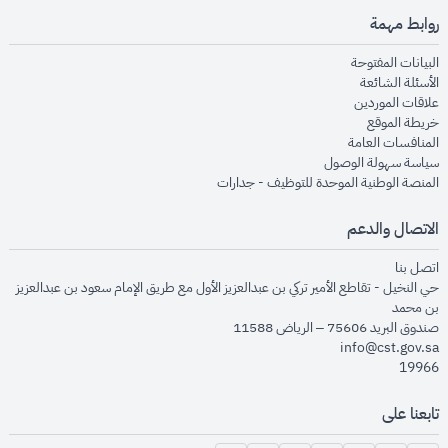
روابط مهمة
opens in new window
البيانات المفتوحة
opens in new window
الأسئلة الشائعة
opens in new window
علاقات الموردين
opens in new window
خريطة الموقع
opens in new window
المنافسات العامة
opens in new window
سياسة سهولة الوصول
opens in new window
المنصة الوطنية الموحدة للتوظيف - جدارات
الاتصال والدعم
opens in new window
اتصل بنا
حي النخيل - تقاطع الأمير تركي بن عبدالعزيز الأول مع طريق الإمام سعود بن عبدالعزيز
بن محمد
صندوق البريد 75606 – الرياض 11588
info@cst.gov.sa
19966
تابعنا على