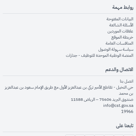
روابط مهمة
opens in new window
البيانات المفتوحة
opens in new window
الأسئلة الشائعة
opens in new window
علاقات الموردين
opens in new window
خريطة الموقع
opens in new window
المنافسات العامة
opens in new window
سياسة سهولة الوصول
opens in new window
المنصة الوطنية الموحدة للتوظيف - جدارات
الاتصال والدعم
opens in new window
اتصل بنا
حي النخيل - تقاطع الأمير تركي بن عبدالعزيز الأول مع طريق الإمام سعود بن عبدالعزيز
بن محمد
صندوق البريد 75606 – الرياض 11588
info@cst.gov.sa
19966
تابعنا على