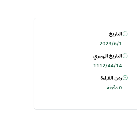
التاريخ
2023/6/1
التاريخ الهجري
1112/44/14
زمن القراءة
0 دقيقة