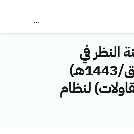
ة النظر في
مخالفات نظام الاتصالات رقم (42748531/ق/1443هـ)
قاولات) لنظام