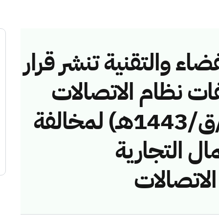
ضاء والتقنية تنشر قرار
فات نظام الاتصالات
رقم (42748531/ق/1443هـ) لمخالفة
ال التجارية
الاتصالات