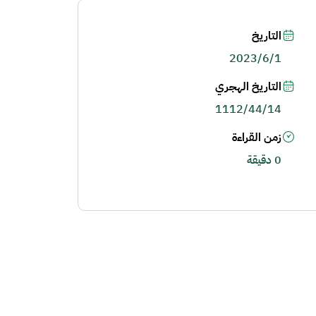
التاريخ
2023/6/1
التاريخ الهجري
1112/44/14
زمن القراءة
0 دقيقة