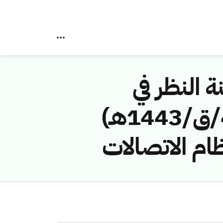
ة النظر في
مخالفات نظام الاتصالات رقم (417411579/ق/1443هـ)
ظام الاتصالات