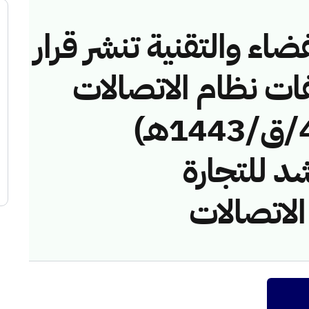
ضاء والتقنية تنشر قرار
فات نظام الاتصالات
رقم (417411579/ق/1443هـ)
د للتجارة
الاتصالات