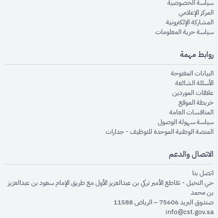
opens in new window
سياسة الخصوصية
opens in new window
المركز الإعلامي
opens in new window
المشاركة الإلكترونية
opens in new window
سياسة حرية المعلومات
روابط مهمة
opens in new window
البيانات المفتوحة
opens in new window
الأسئلة الشائعة
opens in new window
علاقات الموردين
opens in new window
خريطة الموقع
opens in new window
المنافسات العامة
opens in new window
سياسة سهولة الوصول
opens in new window
المنصة الوطنية الموحدة للتوظيف - جدارات
الاتصال والدعم
opens in new window
اتصل بنا
حي النخيل - تقاطع الأمير تركي بن عبدالعزيز الأول مع طريق الإمام سعود بن عبدالعزيز
بن محمد
صندوق البريد 75606 – الرياض 11588
info@cst.gov.sa