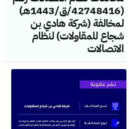
(42748416/ق/1443هـ)
لمخالفة (شركة هادي بن
شجاع للمقاولات) لنظام
الاتصالات