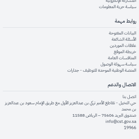
opens in new window
المشاركة الإلكترونية
opens in new window
سياسة حرية المعلومات
روابط مهمة
opens in new window
البيانات المفتوحة
opens in new window
الأسئلة الشائعة
opens in new window
علاقات الموردين
opens in new window
خريطة الموقع
opens in new window
المنافسات العامة
opens in new window
سياسة سهولة الوصول
opens in new window
المنصة الوطنية الموحدة للتوظيف - جدارات
الاتصال والدعم
opens in new window
اتصل بنا
حي النخيل - تقاطع الأمير تركي بن عبدالعزيز الأول مع طريق الإمام سعود بن عبدالعزيز
بن محمد
صندوق البريد 75606 – الرياض 11588
info@cst.gov.sa
19966