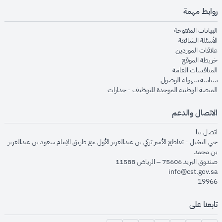
روابط مهمة
opens in new window
البيانات المفتوحة
opens in new window
الأسئلة الشائعة
opens in new window
علاقات الموردين
opens in new window
خريطة الموقع
opens in new window
المنافسات العامة
opens in new window
سياسة سهولة الوصول
opens in new window
المنصة الوطنية الموحدة للتوظيف - جدارات
الاتصال والدعم
opens in new window
اتصل بنا
حي النخيل - تقاطع الأمير تركي بن عبدالعزيز الأول مع طريق الإمام سعود بن عبدالعزيز
بن محمد
صندوق البريد 75606 – الرياض 11588
info@cst.gov.sa
19966
تابعنا على