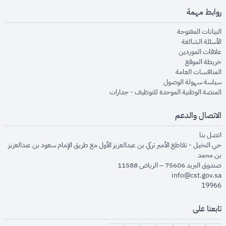
روابط مهمة
opens in new window
البيانات المفتوحة
opens in new window
الأسئلة الشائعة
opens in new window
علاقات الموردين
opens in new window
خريطة الموقع
opens in new window
المنافسات العامة
opens in new window
سياسة سهولة الوصول
opens in new window
المنصة الوطنية الموحدة للتوظيف - جدارات
الاتصال والدعم
opens in new window
اتصل بنا
حي النخيل - تقاطع الأمير تركي بن عبدالعزيز الأول مع طريق الإمام سعود بن عبدالعزيز
بن محمد
صندوق البريد 75606 – الرياض 11588
info@cst.gov.sa
19966
تابعنا على