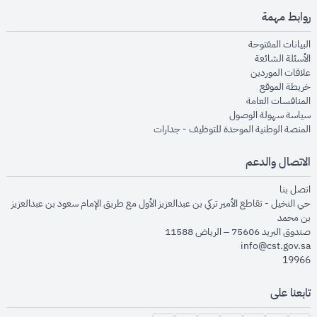
روابط مهمة
opens in new window
البيانات المفتوحة
opens in new window
الأسئلة الشائعة
opens in new window
علاقات الموردين
opens in new window
خريطة الموقع
opens in new window
المنافسات العامة
opens in new window
سياسة سهولة الوصول
opens in new window
المنصة الوطنية الموحدة للتوظيف - جدارات
الاتصال والدعم
opens in new window
اتصل بنا
حي النخيل - تقاطع الأمير تركي بن عبدالعزيز الأول مع طريق الإمام سعود بن عبدالعزيز
بن محمد
صندوق البريد 75606 – الرياض 11588
info@cst.gov.sa
19966
تابعنا على