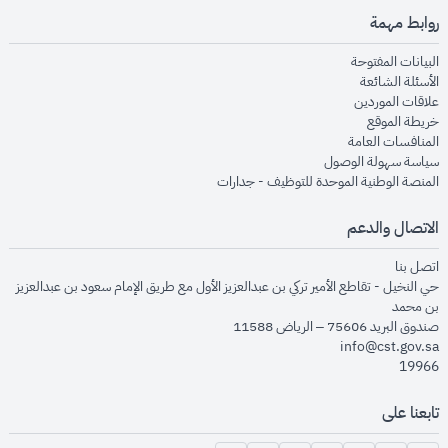
روابط مهمة
opens in new window
البيانات المفتوحة
opens in new window
الأسئلة الشائعة
opens in new window
علاقات الموردين
opens in new window
خريطة الموقع
opens in new window
المنافسات العامة
opens in new window
سياسة سهولة الوصول
opens in new window
المنصة الوطنية الموحدة للتوظيف - جدارات
الاتصال والدعم
opens in new window
اتصل بنا
حي النخيل - تقاطع الأمير تركي بن عبدالعزيز الأول مع طريق الإمام سعود بن عبدالعزيز
بن محمد
صندوق البريد 75606 – الرياض 11588
info@cst.gov.sa
19966
تابعنا على