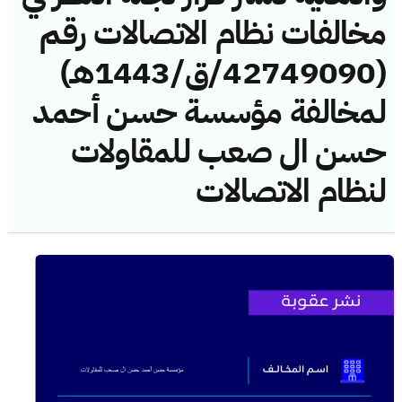
مخالفات نظام الاتصالات رقم
(42749090/ق/1443هـ)
لمخالفة مؤسسة حسن أحمد
حسن ال صعب للمقاولات
لنظام الاتصالات