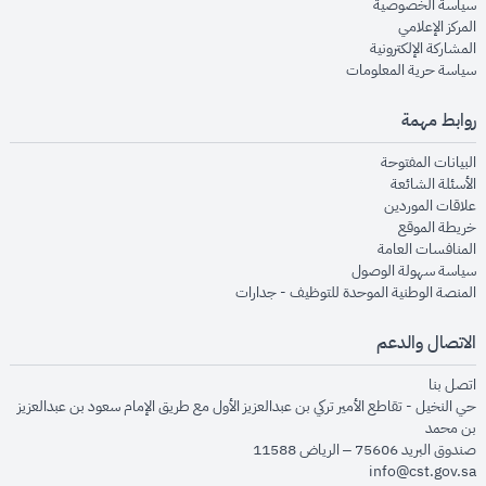
opens in new window
سياسة الخصوصية
opens in new window
المركز الإعلامي
opens in new window
المشاركة الإلكترونية
opens in new window
سياسة حرية المعلومات
روابط مهمة
opens in new window
البيانات المفتوحة
opens in new window
الأسئلة الشائعة
opens in new window
علاقات الموردين
opens in new window
خريطة الموقع
opens in new window
المنافسات العامة
opens in new window
سياسة سهولة الوصول
opens in new window
المنصة الوطنية الموحدة للتوظيف - جدارات
الاتصال والدعم
opens in new window
اتصل بنا
حي النخيل - تقاطع الأمير تركي بن عبدالعزيز الأول مع طريق الإمام سعود بن عبدالعزيز
بن محمد
صندوق البريد 75606 – الرياض 11588
info@cst.gov.sa