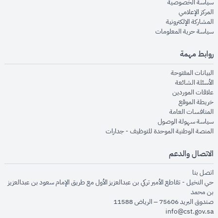
opens in new window
سياسة الخصوصية
opens in new window
المركز الإعلامي
opens in new window
المشاركة الإلكترونية
opens in new window
سياسة حرية المعلومات
روابط مهمة
opens in new window
البيانات المفتوحة
opens in new window
الأسئلة الشائعة
opens in new window
علاقات الموردين
opens in new window
خريطة الموقع
opens in new window
المنافسات العامة
opens in new window
سياسة سهولة الوصول
opens in new window
المنصة الوطنية الموحدة للتوظيف - جدارات
الاتصال والدعم
opens in new window
اتصل بنا
حي النخيل - تقاطع الأمير تركي بن عبدالعزيز الأول مع طريق الإمام سعود بن عبدالعزيز
بن محمد
صندوق البريد 75606 – الرياض 11588
info@cst.gov.sa