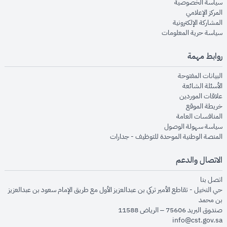
opens in new window
سياسة الخصوصية
opens in new window
المركز الإعلامي
opens in new window
المشاركة الإلكترونية
opens in new window
سياسة حرية المعلومات
روابط مهمة
opens in new window
البيانات المفتوحة
opens in new window
الأسئلة الشائعة
opens in new window
علاقات الموردين
opens in new window
خريطة الموقع
opens in new window
المنافسات العامة
opens in new window
سياسة سهولة الوصول
opens in new window
المنصة الوطنية الموحدة للتوظيف - جدارات
الاتصال والدعم
opens in new window
اتصل بنا
حي النخيل - تقاطع الأمير تركي بن عبدالعزيز الأول مع طريق الإمام سعود بن عبدالعزيز
بن محمد
صندوق البريد 75606 – الرياض 11588
info@cst.gov.sa