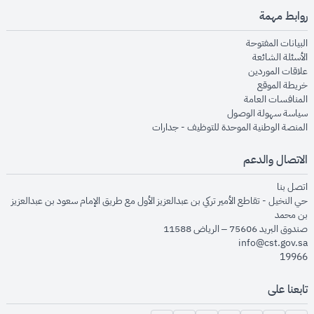
روابط مهمة
opens in new window
البيانات المفتوحة
opens in new window
الأسئلة الشائعة
opens in new window
علاقات الموردين
opens in new window
خريطة الموقع
opens in new window
المنافسات العامة
opens in new window
سياسة سهولة الوصول
opens in new window
المنصة الوطنية الموحدة للتوظيف - جدارات
الاتصال والدعم
opens in new window
اتصل بنا
حي النخيل - تقاطع الأمير تركي بن عبدالعزيز الأول مع طريق الإمام سعود بن عبدالعزيز
بن محمد
صندوق البريد 75606 – الرياض 11588
info@cst.gov.sa
19966
تابعنا على