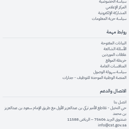
opens in new window
سياسة الخصوصية
opens in new window
المركز الإعلامي
opens in new window
المشاركة الإلكترونية
opens in new window
سياسة حرية المعلومات
روابط مهمة
opens in new window
البيانات المفتوحة
opens in new window
الأسئلة الشائعة
opens in new window
علاقات الموردين
opens in new window
خريطة الموقع
opens in new window
المنافسات العامة
opens in new window
سياسة سهولة الوصول
opens in new window
المنصة الوطنية الموحدة للتوظيف - جدارات
الاتصال والدعم
opens in new window
اتصل بنا
حي النخيل - تقاطع الأمير تركي بن عبدالعزيز الأول مع طريق الإمام سعود بن عبدالعزيز
بن محمد
صندوق البريد 75606 – الرياض 11588
info@cst.gov.sa