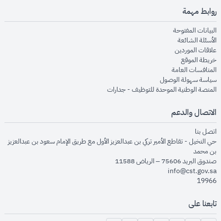
روابط مهمة
opens in new window
البيانات المفتوحة
opens in new window
الأسئلة الشائعة
opens in new window
علاقات الموردين
opens in new window
خريطة الموقع
opens in new window
المنافسات العامة
opens in new window
سياسة سهولة الوصول
opens in new window
المنصة الوطنية الموحدة للتوظيف - جدارات
الاتصال والدعم
opens in new window
اتصل بنا
حي النخيل - تقاطع الأمير تركي بن عبدالعزيز الأول مع طريق الإمام سعود بن عبدالعزيز
بن محمد
صندوق البريد 75606 – الرياض 11588
info@cst.gov.sa
19966
تابعنا على