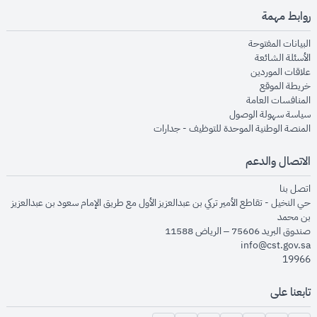
روابط مهمة
opens in new window
البيانات المفتوحة
opens in new window
الأسئلة الشائعة
opens in new window
علاقات الموردين
opens in new window
خريطة الموقع
opens in new window
المنافسات العامة
opens in new window
سياسة سهولة الوصول
opens in new window
المنصة الوطنية الموحدة للتوظيف - جدارات
الاتصال والدعم
opens in new window
اتصل بنا
حي النخيل - تقاطع الأمير تركي بن عبدالعزيز الأول مع طريق الإمام سعود بن عبدالعزيز
بن محمد
صندوق البريد 75606 – الرياض 11588
info@cst.gov.sa
19966
تابعنا على