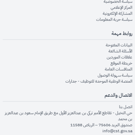
opens in new window
سياسة الخصوصية
opens in new window
المركز الإعلامي
opens in new window
المشاركة الإلكترونية
opens in new window
سياسة حرية المعلومات
روابط مهمة
opens in new window
البيانات المفتوحة
opens in new window
الأسئلة الشائعة
opens in new window
علاقات الموردين
opens in new window
خريطة الموقع
opens in new window
المنافسات العامة
opens in new window
سياسة سهولة الوصول
opens in new window
المنصة الوطنية الموحدة للتوظيف - جدارات
الاتصال والدعم
opens in new window
اتصل بنا
حي النخيل - تقاطع الأمير تركي بن عبدالعزيز الأول مع طريق الإمام سعود بن عبدالعزيز
بن محمد
صندوق البريد 75606 – الرياض 11588
info@cst.gov.sa