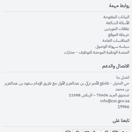
روابط مهمة
opens in new window
البيانات المفتوحة
opens in new window
الأسئلة الشائعة
opens in new window
علاقات الموردين
opens in new window
خريطة الموقع
opens in new window
المنافسات العامة
opens in new window
سياسة سهولة الوصول
opens in new window
المنصة الوطنية الموحدة للتوظيف - جدارات
الاتصال والدعم
opens in new window
اتصل بنا
حي النخيل - تقاطع الأمير تركي بن عبدالعزيز الأول مع طريق الإمام سعود بن عبدالعزيز
بن محمد
صندوق البريد 75606 – الرياض 11588
info@cst.gov.sa
19966
تابعنا على