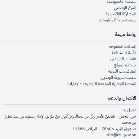
opens in new window
سياسة الخصوصية
opens in new window
المركز الإعلامي
opens in new window
المشاركة الإلكترونية
opens in new window
سياسة حرية المعلومات
روابط مهمة
opens in new window
البيانات المفتوحة
opens in new window
الأسئلة الشائعة
opens in new window
علاقات الموردين
opens in new window
خريطة الموقع
opens in new window
المنافسات العامة
opens in new window
سياسة سهولة الوصول
opens in new window
المنصة الوطنية الموحدة للتوظيف - جدارات
الاتصال والدعم
opens in new window
اتصل بنا
حي النخيل - تقاطع الأمير تركي بن عبدالعزيز الأول مع طريق الإمام سعود بن عبدالعزيز
بن محمد
صندوق البريد 75606 – الرياض 11588
info@cst.gov.sa