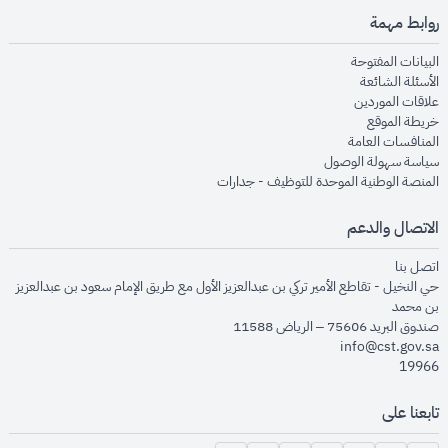
روابط مهمة
opens in new window
البيانات المفتوحة
opens in new window
الأسئلة الشائعة
opens in new window
علاقات الموردين
opens in new window
خريطة الموقع
opens in new window
المنافسات العامة
opens in new window
سياسة سهولة الوصول
opens in new window
المنصة الوطنية الموحدة للتوظيف - جدارات
الاتصال والدعم
opens in new window
اتصل بنا
حي النخيل - تقاطع الأمير تركي بن عبدالعزيز الأول مع طريق الإمام سعود بن عبدالعزيز
بن محمد
صندوق البريد 75606 – الرياض 11588
info@cst.gov.sa
19966
تابعنا على