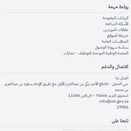
روابط مهمة
opens in new window
البيانات المفتوحة
opens in new window
الأسئلة الشائعة
opens in new window
علاقات الموردين
opens in new window
خريطة الموقع
opens in new window
المنافسات العامة
opens in new window
سياسة سهولة الوصول
opens in new window
المنصة الوطنية الموحدة للتوظيف - جدارات
الاتصال والدعم
opens in new window
اتصل بنا
حي النخيل - تقاطع الأمير تركي بن عبدالعزيز الأول مع طريق الإمام سعود بن عبدالعزيز
بن محمد
صندوق البريد 75606 – الرياض 11588
info@cst.gov.sa
19966
تابعنا على