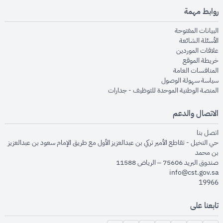
روابط مهمة
opens in new window
البيانات المفتوحة
opens in new window
الأسئلة الشائعة
opens in new window
علاقات الموردين
opens in new window
خريطة الموقع
opens in new window
المنافسات العامة
opens in new window
سياسة سهولة الوصول
opens in new window
المنصة الوطنية الموحدة للتوظيف - جدارات
الاتصال والدعم
opens in new window
اتصل بنا
حي النخيل - تقاطع الأمير تركي بن عبدالعزيز الأول مع طريق الإمام سعود بن عبدالعزيز
بن محمد
صندوق البريد 75606 – الرياض 11588
info@cst.gov.sa
19966
تابعنا على