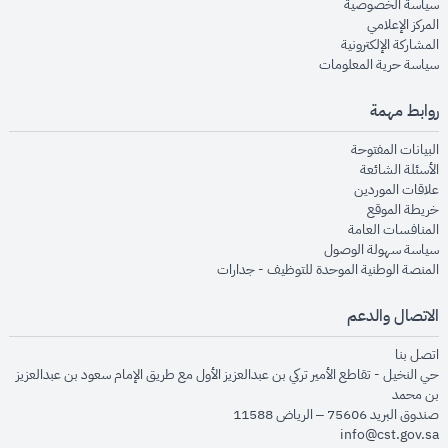
opens in new window
سياسة الخصوصية
opens in new window
المركز الإعلامي
opens in new window
المشاركة الإلكترونية
opens in new window
سياسة حرية المعلومات
روابط مهمة
opens in new window
البيانات المفتوحة
opens in new window
الأسئلة الشائعة
opens in new window
علاقات الموردين
opens in new window
خريطة الموقع
opens in new window
المنافسات العامة
opens in new window
سياسة سهولة الوصول
opens in new window
المنصة الوطنية الموحدة للتوظيف - جدارات
الاتصال والدعم
opens in new window
اتصل بنا
حي النخيل - تقاطع الأمير تركي بن عبدالعزيز الأول مع طريق الإمام سعود بن عبدالعزيز
بن محمد
صندوق البريد 75606 – الرياض 11588
info@cst.gov.sa