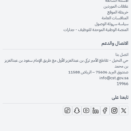
opens in new window
الأسئلة الشائعة
opens in new window
علاقات الموردين
opens in new window
خريطة الموقع
opens in new window
المنافسات العامة
opens in new window
سياسة سهولة الوصول
opens in new window
المنصة الوطنية الموحدة للتوظيف - جدارات
الاتصال والدعم
opens in new window
اتصل بنا
حي النخيل - تقاطع الأمير تركي بن عبدالعزيز الأول مع طريق الإمام سعود بن عبدالعزيز
بن محمد
صندوق البريد 75606 – الرياض 11588
info@cst.gov.sa
19966
تابعنا على
opens in new window
opens in new window
opens in new window
opens in new window
opens in new window
opens in new window
opens in new window