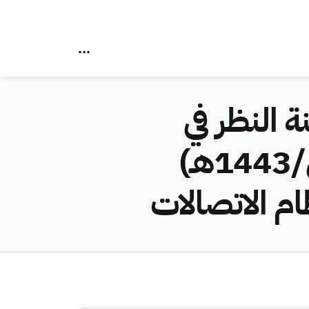
ة النظر في
مخالفات نظام الاتصالات رقم (4374310/ق/1443هـ)
م الاتصالات