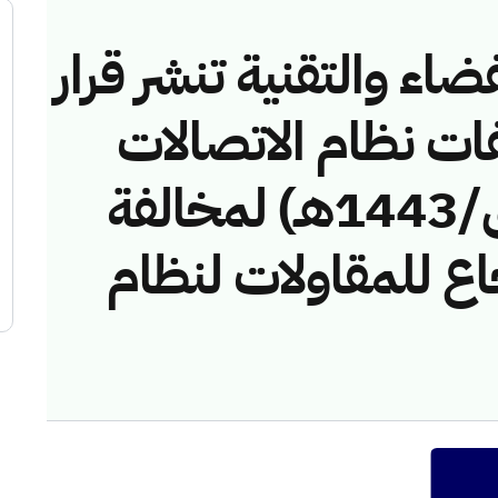
ضاء والتقنية تنشر قرار
فات نظام الاتصالات
رقم (4374310/ق/1443هـ) لمخالفة
ع للمقاولات لنظام