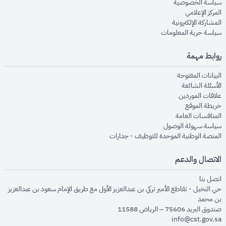
opens in new window
سياسة الخصوصية
opens in new window
المركز الإعلامي
opens in new window
المشاركة الإلكترونية
opens in new window
سياسة حرية المعلومات
روابط مهمة
opens in new window
البيانات المفتوحة
opens in new window
الأسئلة الشائعة
opens in new window
علاقات الموردين
opens in new window
خريطة الموقع
opens in new window
المنافسات العامة
opens in new window
سياسة سهولة الوصول
opens in new window
المنصة الوطنية الموحدة للتوظيف - جدارات
الاتصال والدعم
opens in new window
اتصل بنا
حي النخيل - تقاطع الأمير تركي بن عبدالعزيز الأول مع طريق الإمام سعود بن عبدالعزيز
بن محمد
صندوق البريد 75606 – الرياض 11588
info@cst.gov.sa