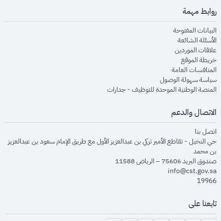
روابط مهمة
opens in new window
البيانات المفتوحة
opens in new window
الأسئلة الشائعة
opens in new window
علاقات الموردين
opens in new window
خريطة الموقع
opens in new window
المنافسات العامة
opens in new window
سياسة سهولة الوصول
opens in new window
المنصة الوطنية الموحدة للتوظيف - جدارات
الاتصال والدعم
opens in new window
اتصل بنا
حي النخيل - تقاطع الأمير تركي بن عبدالعزيز الأول مع طريق الإمام سعود بن عبدالعزيز
بن محمد
صندوق البريد 75606 – الرياض 11588
info@cst.gov.sa
19966
تابعنا على