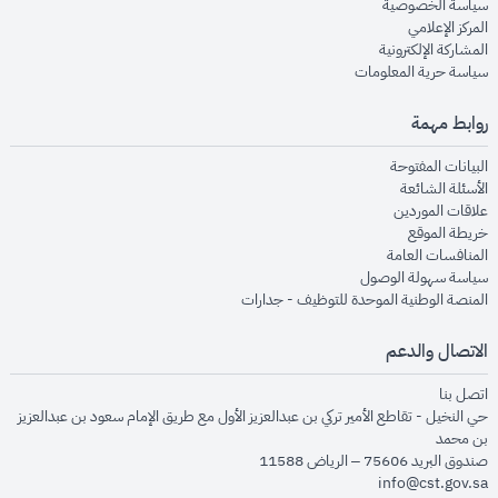
opens in new window
سياسة الخصوصية
opens in new window
المركز الإعلامي
opens in new window
المشاركة الإلكترونية
opens in new window
سياسة حرية المعلومات
روابط مهمة
opens in new window
البيانات المفتوحة
opens in new window
الأسئلة الشائعة
opens in new window
علاقات الموردين
opens in new window
خريطة الموقع
opens in new window
المنافسات العامة
opens in new window
سياسة سهولة الوصول
opens in new window
المنصة الوطنية الموحدة للتوظيف - جدارات
الاتصال والدعم
opens in new window
اتصل بنا
حي النخيل - تقاطع الأمير تركي بن عبدالعزيز الأول مع طريق الإمام سعود بن عبدالعزيز
بن محمد
صندوق البريد 75606 – الرياض 11588
info@cst.gov.sa