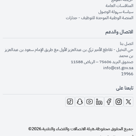
opens in new window
المنافسات العامة
opens in new window
سياسة سهولة الوصول
opens in new window
المنصة الوطنية الموحدة للتوظيف - جدارات
الاتصال والدعم
opens in new window
اتصل بنا
حي النخيل - تقاطع الأمير تركي بن عبدالعزيز الأول مع طريق الإمام سعود بن عبدالعزيز
بن محمد
صندوق البريد 75606 – الرياض 11588
info@cst.gov.sa
19966
تابعنا على
opens in new window
opens in new window
opens in new window
opens in new window
opens in new window
opens in new window
opens in new window
جميع الحقوق محفوظة.
هيئة الاتصالات والفضاء والتقنية
2026©
.