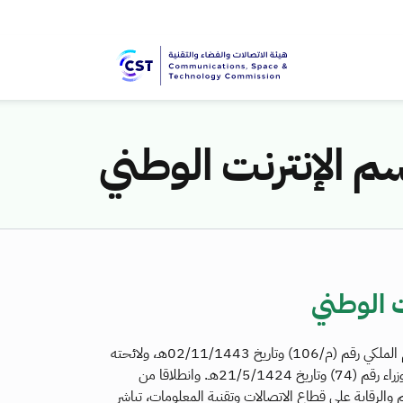
 الإنترنت الوطني
 الوطني
بناء على نظام الاتصالات وتقنية المعلومات الصادر بالمرسوم الملكي رقم (م/106) وتاريخ 02/11/1443هـ، ولائحته
التنفيذية (اللائحة) وبموجب تنظيمها الصادر بقرار مجلس الوزراء رقم (74) وتاريخ 21/5/1424هـ. وانطلاقا من
 والرقابة على قطاع الاتصالات وتقنية المعلومات، تباشر