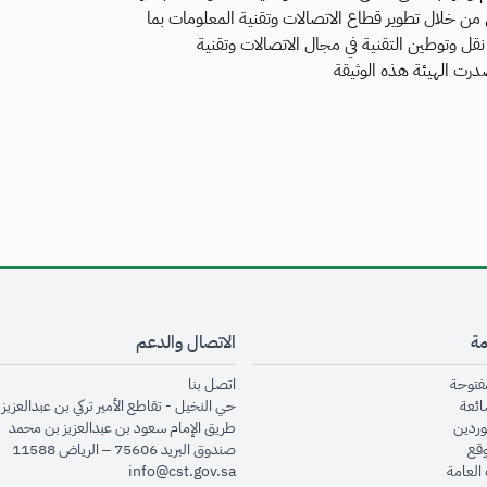
من خلال تطوير قطاع الاتصالات وتقنية المعلومات بما
 نقل وتوطين التقنية في مجال الاتصالات وتقنية
رت الهيئة هذه الوثيقة
مة
الاتصال والدعم
opens in new window
opens in new window
مفتوحة
اتصل بنا
opens in new window
ائعة
حي النخيل - تقاطع الأمير تركي بن عبدالعزيز 
opens in new window
وردين
طريق الإمام سعود بن عبدالعزيز بن محمد
opens in new window
وقع
صندوق البريد 75606 – الرياض 11588
opens in new window
العامة
info@cst.gov.sa