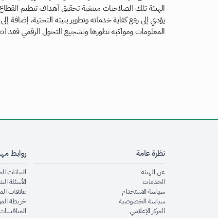
الهيئة تلك الصلاحيات مبتغية تحقيق أهداف تنظيم القطاع 
يؤدي إلى رفع كفاية خدماته وتطوير بنيته التحتية، إضافة إلى
المعلومات ومواكبة تطورها وتشجيع التحول الرقمي فقد اصد
نظرة عامة
روابط مه
opens in new window
عن الهيئة
البيانات ال
opens in new window
الخدمات
الأسئلة الش
opens in new window
سياسة الاستخدام
علاقات الم
opens in new window
سياسة الخصوصية
خريطة الم
opens in new window
المركز الإعلامي
المنافسات 