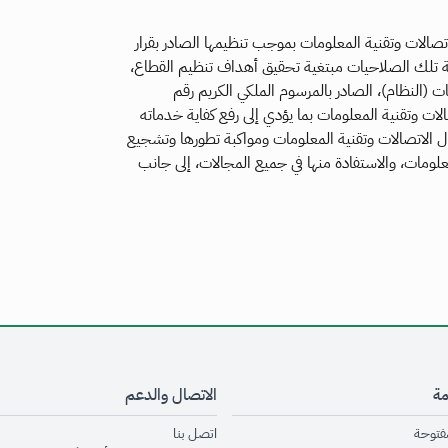
تصالات وتقنية المعلومات بموجب تنظيمها الصادر بقرار
وتاريخ 5/3/1422هـ، وتباشر الهيئة تلك الصلاحيات مبتغية تحقيق أهداف تنظيم القطاع،
مات (النظام)، الصادر بالمرسوم الملكي الكريم رقم
تطوير قطاع الاتصالات وتقنية المعلومات بما يؤدي إلى رفع كفاية خدماته
جال الاتصالات وتقنية المعلومات ومواكبة تطورها وتشجيع
لومات، والاستفادة منها في جميع المجالات، إلى جانب
مة
الاتصال والدعم
opens in new window
opens in new window
مفتوحة
اتصل بنا