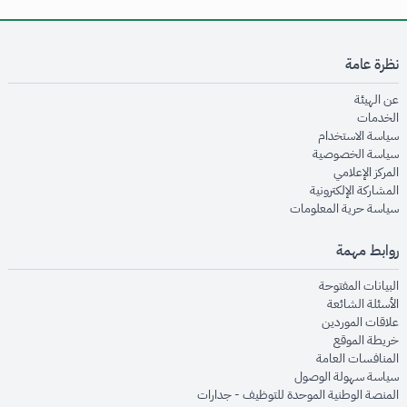
نظرة عامة
opens in new window
عن الهيئة
opens in new window
الخدمات
opens in new window
سياسة الاستخدام
opens in new window
سياسة الخصوصية
opens in new window
المركز الإعلامي
opens in new window
المشاركة الإلكترونية
opens in new window
سياسة حرية المعلومات
روابط مهمة
opens in new window
البيانات المفتوحة
opens in new window
الأسئلة الشائعة
opens in new window
علاقات الموردين
opens in new window
خريطة الموقع
opens in new window
المنافسات العامة
opens in new window
سياسة سهولة الوصول
opens in new window
المنصة الوطنية الموحدة للتوظيف - جدارات