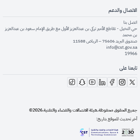
الاتصال والدعم
opens in new window
اتصل بنا
حي النخيل - تقاطع الأمير تركي بن عبدالعزيز الأول مع طريق الإمام سعود بن عبدالعزيز
بن محمد
صندوق البريد 75606 – الرياض 11588
info@cst.gov.sa
19966
تابعنا على
opens in new window
opens in new window
opens in new window
opens in new window
opens in new window
opens in new window
opens in new window
جميع الحقوق محفوظة.
هيئة الاتصالات والفضاء والتقنية
2026©
.
آخر تحديث للموقع بتاريخ:
opens in new window
opens in new window