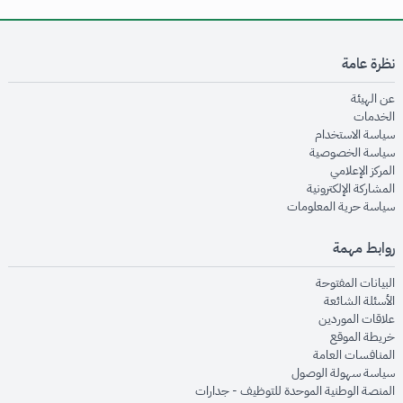
نظرة عامة
opens in new window
عن الهيئة
opens in new window
الخدمات
opens in new window
سياسة الاستخدام
opens in new window
سياسة الخصوصية
opens in new window
المركز الإعلامي
opens in new window
المشاركة الإلكترونية
opens in new window
سياسة حرية المعلومات
روابط مهمة
opens in new window
البيانات المفتوحة
opens in new window
الأسئلة الشائعة
opens in new window
علاقات الموردين
opens in new window
خريطة الموقع
opens in new window
المنافسات العامة
opens in new window
سياسة سهولة الوصول
opens in new window
المنصة الوطنية الموحدة للتوظيف - جدارات