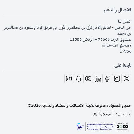
الاتصال والدعم
opens in new window
اتصل بنا
حي النخيل - تقاطع الأمير تركي بن عبدالعزيز الأول مع طريق الإمام سعود بن عبدالعزيز
بن محمد
صندوق البريد 75606 – الرياض 11588
info@cst.gov.sa
19966
تابعنا على
opens in new window
opens in new window
opens in new window
opens in new window
opens in new window
opens in new window
opens in new window
جميع الحقوق محفوظة.
هيئة الاتصالات والفضاء والتقنية
2026©
.
آخر تحديث للموقع بتاريخ:
opens in new window
opens in new window