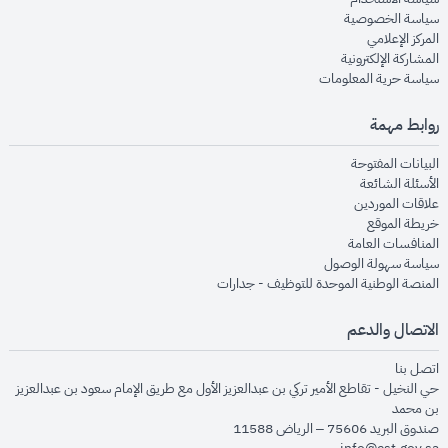
opens in new window
سياسة الخصوصية
opens in new window
المركز الإعلامي
opens in new window
المشاركة الإلكترونية
opens in new window
سياسة حرية المعلومات
روابط مهمة
opens in new window
البيانات المفتوحة
opens in new window
الأسئلة الشائعة
opens in new window
علاقات الموردين
opens in new window
خريطة الموقع
opens in new window
المنافسات العامة
opens in new window
سياسة سهولة الوصول
opens in new window
المنصة الوطنية الموحدة للتوظيف - جدارات
الاتصال والدعم
opens in new window
اتصل بنا
حي النخيل - تقاطع الأمير تركي بن عبدالعزيز الأول مع طريق الإمام سعود بن عبدالعزيز
بن محمد
صندوق البريد 75606 – الرياض 11588