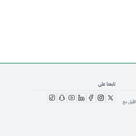
تابعنا على
opens in new window
opens in new window
opens in new window
opens in new window
opens in new window
opens in new window
opens in new window
الأول مع