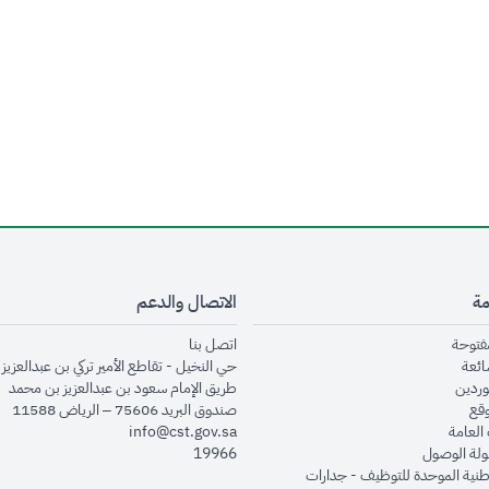
مة
الاتصال والدعم
opens in new window
opens in new window
مفتوحة
اتصل بنا
opens in new window
ائعة
حي النخيل - تقاطع الأمير تركي بن عبدالعزيز 
opens in new window
وردين
طريق الإمام سعود بن عبدالعزيز بن محمد
opens in new window
وقع
صندوق البريد 75606 – الرياض 11588
opens in new window
العامة
info@cst.gov.sa
opens in new window
لة الوصول
19966
opens in new window
طنية الموحدة للتوظيف - جدارات