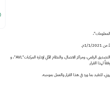
المعلومات"،
1/1/م.
ثانياً: معالجة وضع المرخص لهم الحاليين لتقديم خدمات (التصديق الرقمي، ومراكز الاتصال، والنظام الآلي لإدارة المركبات"AVL"، و
تروني، للتقيد بما ورد في هذا القرار والعمل بموجبه.