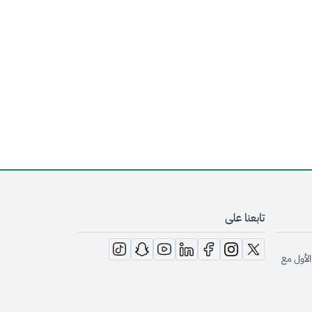
تابعنا على
opens in new window
opens in new window
opens in new window
opens in new window
opens in new window
opens in new window
opens in new window
الأول مع