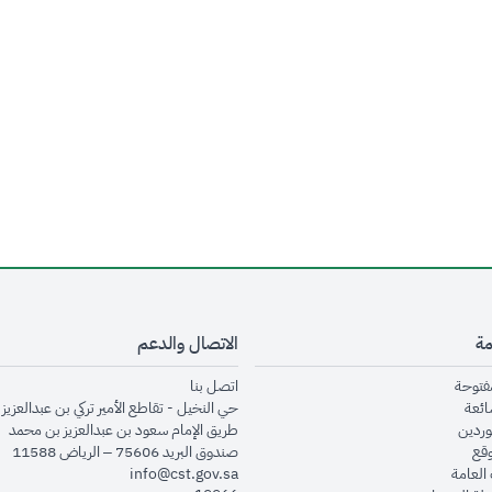
مة
الاتصال والدعم
opens in new window
opens in new window
مفتوحة
اتصل بنا
opens in new window
ائعة
حي النخيل - تقاطع الأمير تركي بن عبدالعزيز 
opens in new window
وردين
طريق الإمام سعود بن عبدالعزيز بن محمد
opens in new window
وقع
صندوق البريد 75606 – الرياض 11588
opens in new window
العامة
info@cst.gov.sa