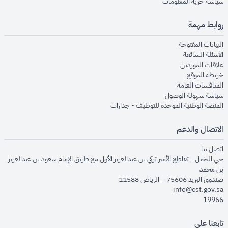
opens in new window
سياسة حرية المعلومات
روابط مهمة
opens in new window
البيانات المفتوحة
opens in new window
الأسئلة الشائعة
opens in new window
علاقات الموردين
opens in new window
خريطة الموقع
opens in new window
المنافسات العامة
opens in new window
سياسة سهولة الوصول
opens in new window
المنصة الوطنية الموحدة للتوظيف - جدارات
الاتصال والدعم
opens in new window
اتصل بنا
حي النخيل - تقاطع الأمير تركي بن عبدالعزيز الأول مع طريق الإمام سعود بن عبدالعزيز
بن محمد
صندوق البريد 75606 – الرياض 11588
info@cst.gov.sa
19966
تابعنا على