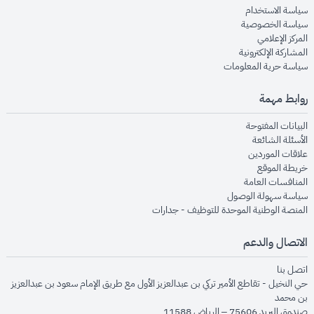
opens in new window
سياسة الاستخدام
opens in new window
سياسة الخصوصية
opens in new window
المركز الإعلامي
opens in new window
المشاركة الإلكترونية
opens in new window
سياسة حرية المعلومات
روابط مهمة
opens in new window
البيانات المفتوحة
opens in new window
الأسئلة الشائعة
opens in new window
علاقات الموردين
opens in new window
خريطة الموقع
opens in new window
المنافسات العامة
opens in new window
سياسة سهولة الوصول
opens in new window
المنصة الوطنية الموحدة للتوظيف - جدارات
الاتصال والدعم
opens in new window
اتصل بنا
حي النخيل - تقاطع الأمير تركي بن عبدالعزيز الأول مع طريق الإمام سعود بن عبدالعزيز
بن محمد
صندوق البريد 75606 – الرياض 11588