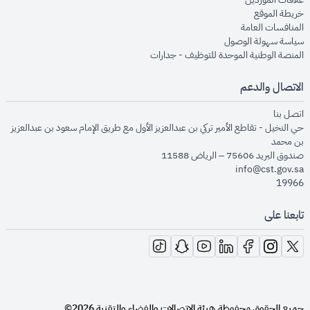
opens in new window
خريطة الموقع
opens in new window
المنافسات العامة
opens in new window
سياسة سهولة الوصول
opens in new window
المنصة الوطنية الموحدة للتوظيف - جدارات
الاتصال والدعم
opens in new window
اتصل بنا
حي النخيل - تقاطع الأمير تركي بن عبدالعزيز الأول مع طريق الإمام سعود بن عبدالعزيز
بن محمد
صندوق البريد 75606 – الرياض 11588
info@cst.gov.sa
19966
تابعنا على
opens in new window
opens in new window
opens in new window
opens in new window
opens in new window
opens in new window
opens in new window
جميع الحقوق محفوظة.
هيئة الاتصالات والفضاء والتقنية
2026©
.