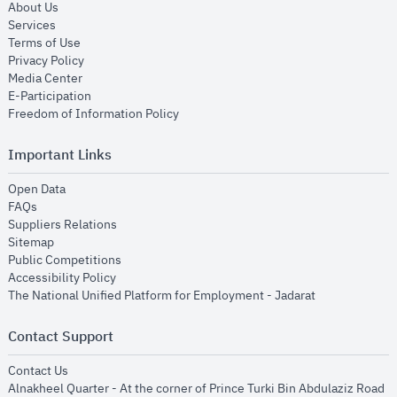
opens in new window
About Us
opens in new window
Services
opens in new window
Terms of Use
opens in new window
Privacy Policy
opens in new window
Media Center
opens in new window
E-Participation
opens in new window
Freedom of Information Policy
Important Links
opens in new window
Open Data
opens in new window
FAQs
opens in new window
Suppliers Relations
opens in new window
Sitemap
opens in new window
Public Competitions
opens in new window
Accessibility Policy
opens in new
The National Unified Platform for Employment - Jadarat
Contact Support
opens in new window
Contact Us
Alnakheel Quarter - At the corner of Prince Turki Bin Abdulaziz Road