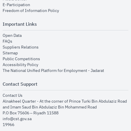
opens in new window
E-Participation
opens in new window
Freedom of Information Policy
Important Links
opens in new window
Open Data
opens in new window
FAQs
opens in new window
Suppliers Relations
opens in new window
Sitemap
opens in new window
Public Competitions
opens in new window
Accessibility Policy
opens in new
The National Unified Platform for Employment - Jadarat
Contact Support
opens in new window
Contact Us
Alnakheel Quarter - At the corner of Prince Turki Bin Abdulaziz Road
and Imam Saud Bin Abdulaziz Bin Mohammed Road​
P.O Box 75606 – Riyadh 11588
info@cst.gov.sa
19966