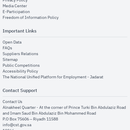
Privacy Policy
opens in new window
Media Center
opens in new window
E-Participation
opens in new window
Freedom of Information Policy
Important Links
opens in new window
Open Data
opens in new window
FAQs
opens in new window
Suppliers Relations
opens in new window
Sitemap
opens in new window
Public Competitions
opens in new window
Accessibility Policy
opens in new
The National Unified Platform for Employment - Jadarat
Contact Support
opens in new window
Contact Us
Alnakheel Quarter - At the corner of Prince Turki Bin Abdulaziz Road
and Imam Saud Bin Abdulaziz Bin Mohammed Road​
P.O Box 75606 – Riyadh 11588
info@cst.gov.sa