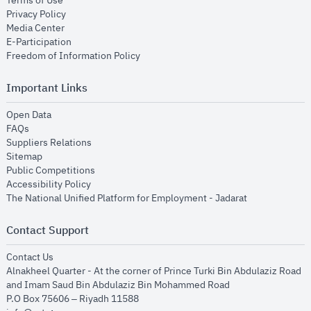
Terms of Use
opens in new window
Privacy Policy
opens in new window
Media Center
opens in new window
E-Participation
opens in new window
Freedom of Information Policy
Important Links
opens in new window
Open Data
opens in new window
FAQs
opens in new window
Suppliers Relations
opens in new window
Sitemap
opens in new window
Public Competitions
opens in new window
Accessibility Policy
opens in new
The National Unified Platform for Employment - Jadarat
Contact Support
opens in new window
Contact Us
Alnakheel Quarter - At the corner of Prince Turki Bin Abdulaziz Road
and Imam Saud Bin Abdulaziz Bin Mohammed Road​
P.O Box 75606 – Riyadh 11588