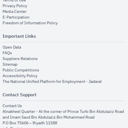
Terms of Use
opens in new window
Privacy Policy
opens in new window
Media Center
opens in new window
E-Participation
opens in new window
Freedom of Information Policy
Important Links
opens in new window
Open Data
opens in new window
FAQs
opens in new window
Suppliers Relations
opens in new window
Sitemap
opens in new window
Public Competitions
opens in new window
Accessibility Policy
opens in new
The National Unified Platform for Employment - Jadarat
Contact Support
opens in new window
Contact Us
Alnakheel Quarter - At the corner of Prince Turki Bin Abdulaziz Road
and Imam Saud Bin Abdulaziz Bin Mohammed Road​
P.O Box 75606 – Riyadh 11588