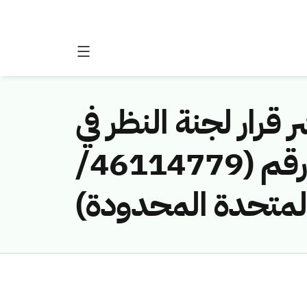
 قرار لجنة النظر في
مخالفات نظام الاتصالات وتقنية المعلومات رقم (46114779/