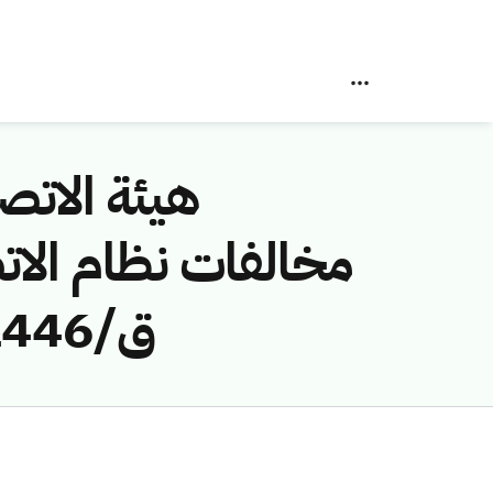
هيئة الاتصا
ق/1446هـ) لمخالفة (شركة شاد المتحدة المحدودة)