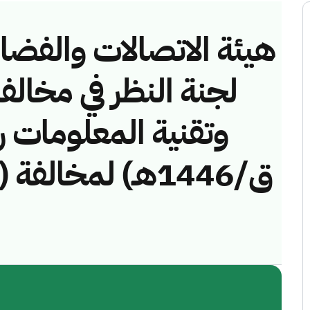
هيئة الاتصالات والفضاء 
لجنة النظر في مخالف
ق/1446هـ) لمخال