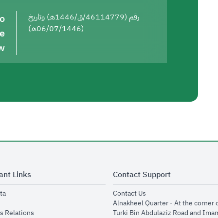
to
رقم (46114779/ق/1446هـ) وتاريخ
(06/07/1446هـ)
he
w
ant Links
Contact Support
opens in new window
opens in new window
ta
Contact Us
ens in new window
Alnakheel Quarter - At the corner 
opens in new window
s Relations
Turki Bin Abdulaziz Road and Ima