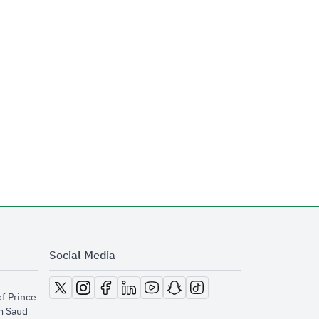
Social Media
opens in new window
opens in new window
opens in new window
opens in new window
opens in new window
opens in new window
opens in new window
of Prince
m Saud