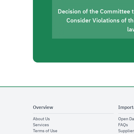
Decision of the Committee 
Consider Violations of t
la
Overview
Import
opens in new window
About Us
Open Da
opens in new window
op
Services
FAQs
opens in new window
Terms of Use
Supplier