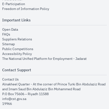
opens in new window
E-Participation
opens in new window
Freedom of Information Policy
Important Links
opens in new window
Open Data
opens in new window
FAQs
opens in new window
Suppliers Relations
opens in new window
Sitemap
opens in new window
Public Competitions
opens in new window
Accessibility Policy
opens in new
The National Unified Platform for Employment - Jadarat
Contact Support
opens in new window
Contact Us
Alnakheel Quarter - At the corner of Prince Turki Bin Abdulaziz Road
and Imam Saud Bin Abdulaziz Bin Mohammed Road​
P.O Box 75606 – Riyadh 11588
info@cst.gov.sa
19966