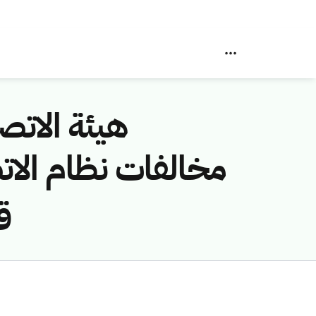
هيئة الاتصا
ق/1446هـ) )