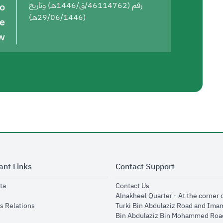
to
رقم (46114762/ق/1446هـ) وتاريخ
(29/06/1446هـ)
he
w
ant Links
Contact Support
opens in new window
opens in new window
ta
Contact Us
ens in new window
Alnakheel Quarter - At the corner 
opens in new window
s Relations
Turki Bin Abdulaziz Road and Ima
opens in new window
Bin Abdulaziz Bin Mohammed Road