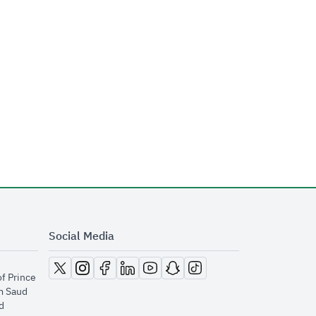
Social Media
opens in new window
opens in new window
opens in new window
opens in new window
opens in new window
opens in new window
opens in new window
of Prince
m Saud
​