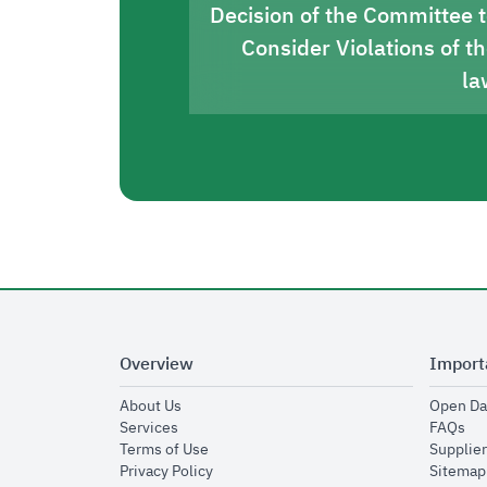
Decision of the Committee 
Consider Violations of t
la
Overview
Import
opens in new window
About Us
Open Da
opens in new window
op
Services
FAQs
opens in new window
Terms of Use
Supplier
opens in new window
Privacy Policy
Sitemap